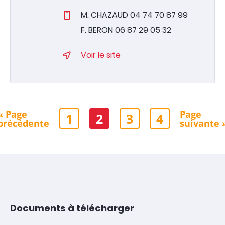
M. CHAZAUD 04 74 70 87 99
F. BERON 06 87 29 05 32
Voir le site
« Page
Page
1
2
3
4
précédente
suivante 
Documents à télécharger