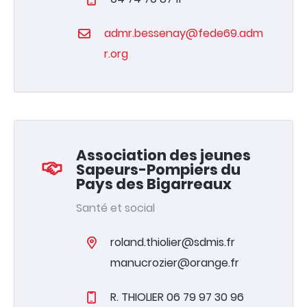
admr.bessenay@fede69.adm
r.org
Association des jeunes
Sapeurs-Pompiers du
Pays des Bigarreaux
Santé et social
roland.thiolier@sdmis.fr
manucrozier@orange.fr
R. THIOLIER 06 79 97 30 96