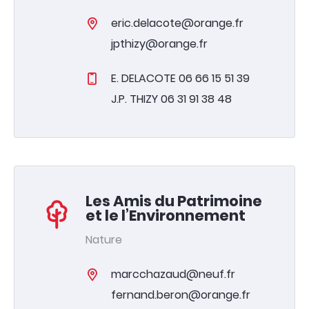
eric.delacote@orange.fr
jpthizy@orange.fr
E. DELACOTE 06 66 15 51 39
J.P. THIZY 06 31 91 38 48
Les Amis du Patrimoine
et le l’Environnement
Nature
marcchazaud@neuf.fr
fernand.beron@orange.fr