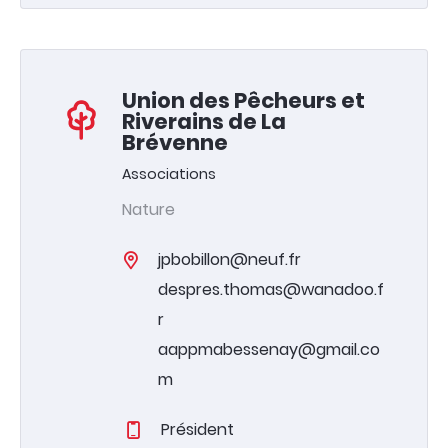
04 74 70 80 07
Agenda
Union des Pêcheurs et
Riverains de La
Actualités
Brévenne
Annuaire
Associations
Contacter la mairie
Nature
jpbobillon@neuf.fr
despres.thomas@wanadoo.f
r
aappmabessenay@gmail.co
m
Président