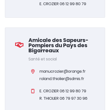
E. CROZIER 06 12 99 80 79
Amicale des Sapeurs-
Pompiers du Pays des
Bigarreaux
Votre mairie
Santé et social
Infos pratiques
manucrozier@orange.fr
Vivre à Bessenay
roland.thiolier@sdmis.fr
Vie associative
& économique
E. CROZIER 06 12 99 80 79
R. THIOLIER 06 79 97 30 96
Tourisme
& patrimoine