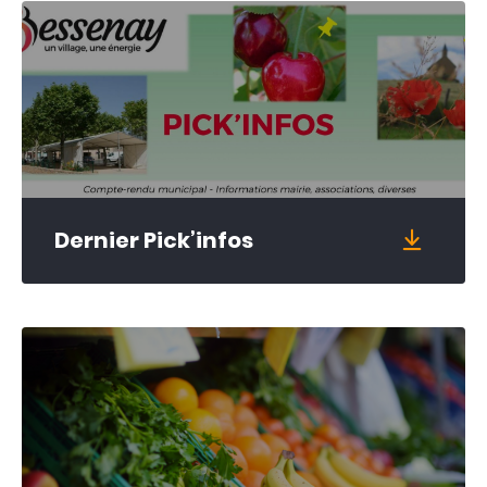
Tourisme
& patrimoine
04 74 70 80 07
Agenda
Actualités
Annuaire
Dernier Pick’infos
Contacter la mairie