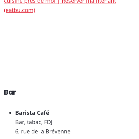
cuisine près de moi | Réserver maintenant
(eatbu.com)
Bar
Barista Café
Bar, tabac, FDJ
6, rue de la Brévenne