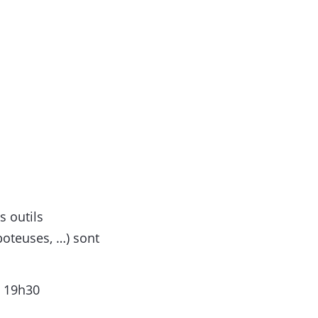
s outils
boteuses, …) sont
à 19h30