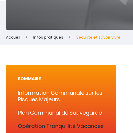
Accueil
Infos pratiques
Sécurité et savoir vivre
SOMMAIRE
Information Communale sur les
Risques Majeurs
Plan Communal de Sauvegarde
Opération Tranquillité Vacances