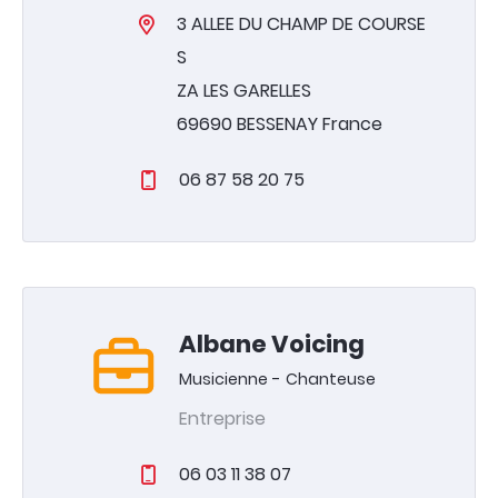
3 ALLEE DU CHAMP DE COURSE
S
ZA LES GARELLES
Votre mairie
69690 BESSENAY France
Infos pratiques
06 87 58 20 75
Vivre à Bessenay
Vie associative
& économique
Tourisme
& patrimoine
Albane Voicing
Musicienne - Chanteuse
04 74 70 80 07
Entreprise
Agenda
Actualités
06 03 11 38 07