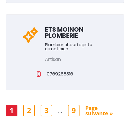
ETS MOINON
PLOMBERIE
Plombier chauffagiste
climaticien
Artisan
0769268316
Page
1
2
3
9
…
suivante »