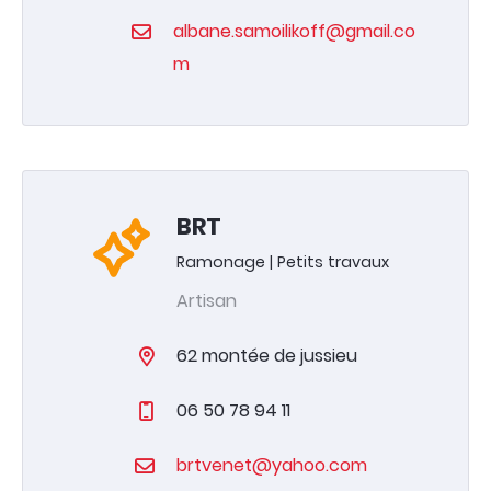
Annuaire
albane.samoilikoff@gmail.co
Contacter la mairie
m
BRT
Ramonage | Petits travaux
Artisan
62 montée de jussieu
06 50 78 94 11
brtvenet@yahoo.com