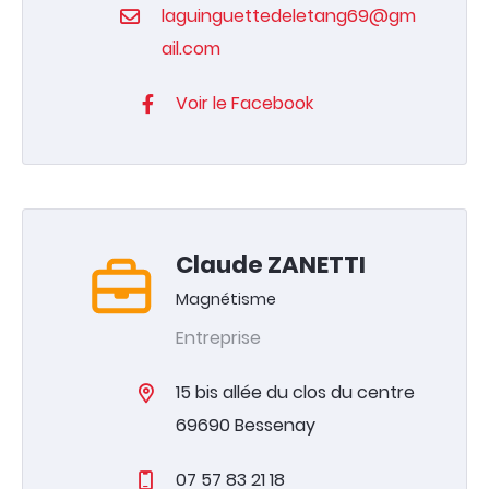
laguinguettedeletang69@gm
ail.com
Voir le Facebook
Claude ZANETTI
Magnétisme
Entreprise
15 bis allée du clos du centre
69690 Bessenay
07 57 83 21 18