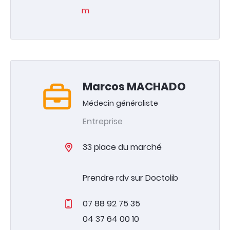
m
Marcos MACHADO
Médecin généraliste
Entreprise
33 place du marché
Prendre rdv sur Doctolib
07 88 92 75 35
Votre mairie
04 37 64 00 10