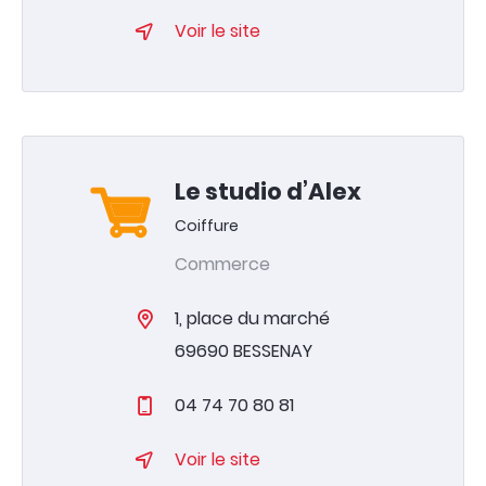
Infos pratiques
Voir le site
Vivre à Bessenay
Vie associative
& économique
Tourisme
& patrimoine
Le studio d’Alex
Coiffure
04 74 70 80 07
Commerce
Agenda
1, place du marché
Actualités
69690 BESSENAY
Annuaire
04 74 70 80 81
Contacter la mairie
Voir le site