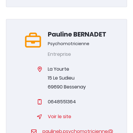
Pauline BERNADET
Psychomotricienne
Entreprise
La Yourte
15 Le Sudieu
69690 Bessenay
0648551364
Voir le site
paulineb.psychomotricienne@