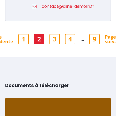
contact@aline-demolin.fr
e
Page
1
2
3
4
9
…
dente
suiv
Documents à télécharger