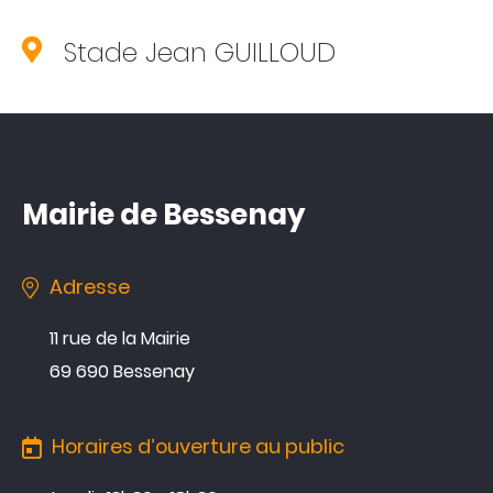
Vivre à Bessenay
Stade Jean GUILLOUD
Vie associative
& économique
Tourisme
& patrimoine
Mairie de Bessenay
04 74 70 80 07
Agenda
Adresse
Actualités
11 rue de la Mairie
Annuaire
69 690 Bessenay
Contacter la mairie
Horaires d’ouverture au public