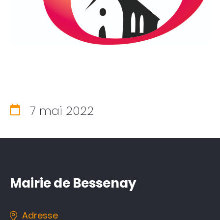
7 mai 2022
Votre mairie
Infos pratiques
Vivre à Bessenay
Mairie de Bessenay
Vie associative
& économique
Tourisme
& patrimoine
Adresse