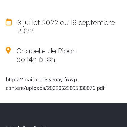
3 juillet 2022
au 18 septembre
2022
Chapelle de Ripan
de 14h à 18h
https://mairie-bessenay.fr/wp-
Votre mairie
content/uploads/20220623095830076.pdf
Infos pratiques
Vivre à Bessenay
Vie associative
& économique