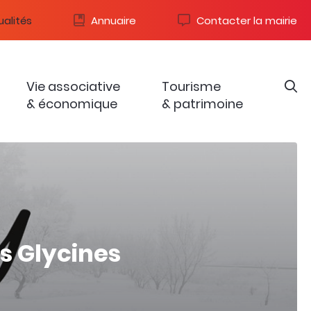
alités
Annuaire
Contacter la mairie
Vie associative
Tourisme
& économique
& patrimoine
s Glycines